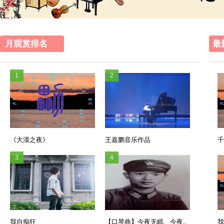
月观赏排名
最
1
2
《大漠之夜》
王嘉鹏音乐作品
千
3
4
我自痴狂
【口琴曲】今夜无眠、今夜..
我