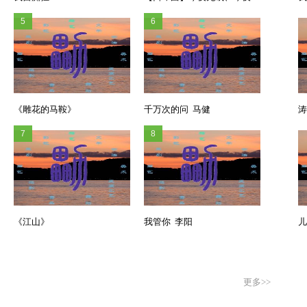
5
6
《雕花的马鞍》
千万次的问 马健
涛
7
8
《江山》
我管你 李阳
儿
更多>>