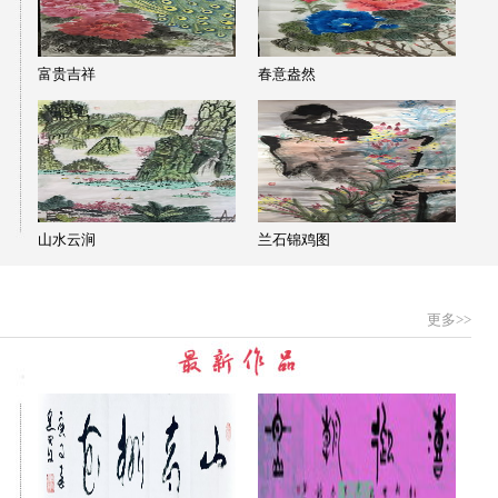
富贵吉祥
春意盎然
山水云涧
兰石锦鸡图
更多>>