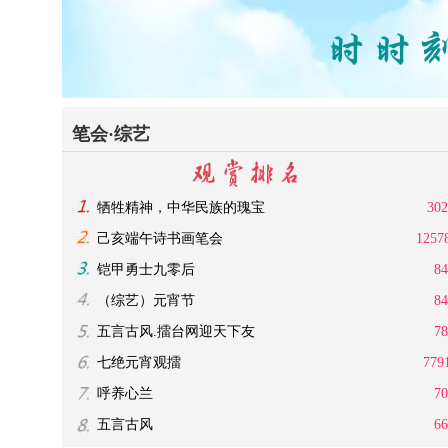
笔会·综艺
牺牲精神，中华民族的瑰宝
302
己亥端午诗书画笔会
1257
铠甲勇士九零后
84
（综艺）元宵节
84
五言古风.擂台网迎天下友
78
七绝元宵观擂
779
呼养心兰
70
五言古风
66