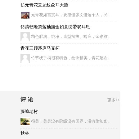
仿元青花云龙纹象耳大瓶
元青花如雷贯耳，要感谢张文进这个人，民..
仿清乾隆祭蓝釉描金如意绶带双耳瓶
釉色肥润、纯净，造型挺拔、端庄，金彩纹..
青花三顾茅庐马克杯
竹节状手柄很有特色，纹饰精美，青花层次..
评 论
更多>>
藤缠老树
很美！美是没有阶级没有国界，没有附加条..
秋林