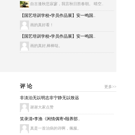
自古逢秋悲寂寥，我言秋日胜春朝。 晴空..
【国艺培训学校•学员作品展】安一鸣国..
画的真好看！
【国艺培训学校•学员作品展】安一鸣国..
画的真好,棒棒哒。
评 论
更多>>
非淡泊无以明志非宁静无以致远
谢谢大家点赞
笑录清•李渔《闲情偶寄•颐养部..
真是一首治病的诗啊，佩服。