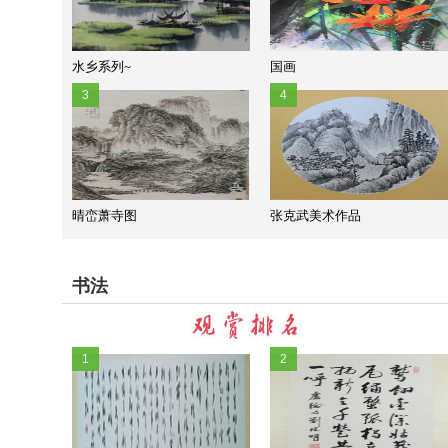
水乡系列~
国画
3
4
晴峦萧寺图
张克武美术作品
书法
1
2