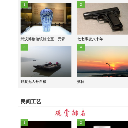
1
2
武汉博物馆镇馆之宝，元青..
七七事变八十年
3
4
野渡无人舟自横
落日
民间工艺
1
2