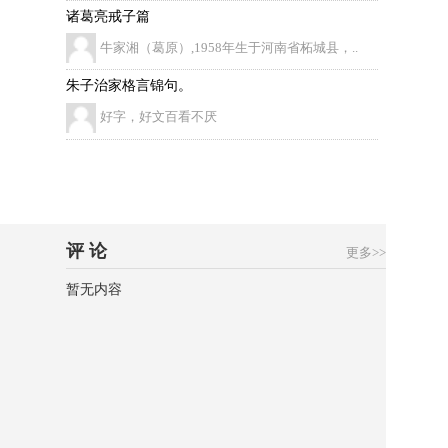
诸葛亮戒子篇
牛家湘（葛原）,1958年生于河南省柘城县，..
朱子治家格言锦句。
好字，好文百看不厌
评 论
更多>>
暂无内容