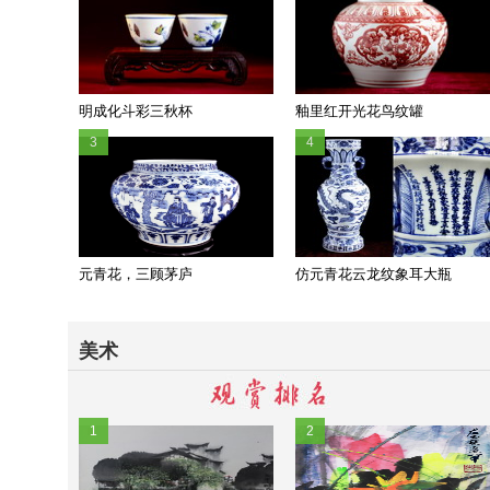
明成化斗彩三秋杯
釉里红开光花鸟纹罐
3
4
元青花，三顾茅庐
仿元青花云龙纹象耳大瓶
美术
1
2