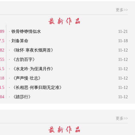
更多>>
89
· 铁骨铮铮情似水
11-21
7.5
· 刘备算命
11-18
82
· 《咏怀·寒夜长慨两首》
11-12
55
· 《古韵百字》
11-12
5.5
· 《水龙吟·为侄满月作》
11-12
18
· 《声声慢·壮志》
11-12
4.5
· 《长相思·何事归期无定准》
11-12
04
· 《踏莎行》
11-12
更多>>