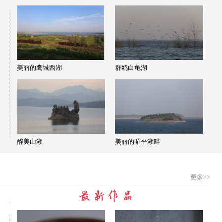
美丽的鹰城西湖
群鸥白龟湖
醉美山湖
美丽的昭平湖畔
更多>>