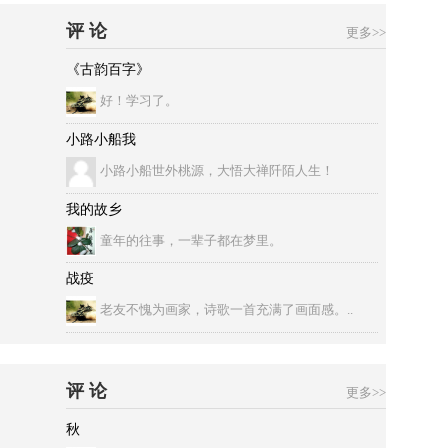
评 论
更多>>
《古韵百字》
好！学习了。
小路小船我
小路小船世外桃源，大悟大禅阡陌人生！
我的故乡
童年的往事，一辈子都在梦里。
战疫
老友不愧为画家，诗歌一首充满了画面感。..
评 论
更多>>
秋