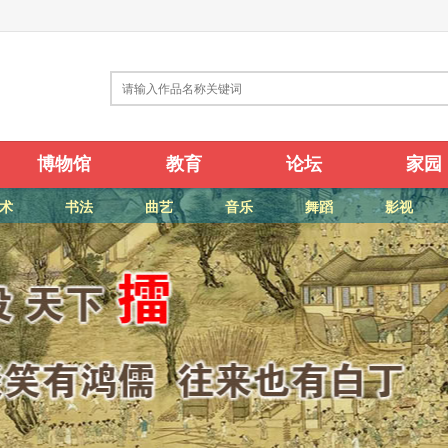
博物馆
教育
论坛
家园
术
书法
曲艺
音乐
舞蹈
影视