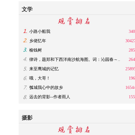
文学
小路小船我
340
乡佬忆年
3042
榆钱树
285
律诗，题郑和下西洋南沙航海图。词：沁园春～..
264
来至鹰城的记忆
2589
哦，大哥！
196
瓠城我心中的故乡
1654
远去的背影--作者雨人
155
摄影