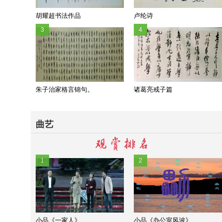
胡耀超书法作品
卢纶诗
3
4
朱子治家格言锦句。
诸葛亮戒子篇
曲艺
1
2
小品《一家人》
小品《办公室风波》