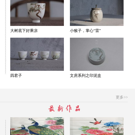
大树底下好乘凉
小猴子，掌心“雷”
四君子
文房系列之印泥盒
更多>>