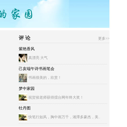
评 论
更多>>
紫艳香风
真漂亮 大气
己亥端午诗书画笔会
书画很美的，欣赏！
梦中家园
祝贺侯老师获得擂台网年终大奖！
牡丹图
快笔行如风，胸中画万千，湘潭多豪杰，美..