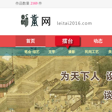
首页
擂台
动态
笔会·综艺
文学
摄影
民间工艺
美