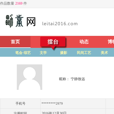
首页
擂台
动态
博
笔会·综艺
文学
摄影
民间工艺
美术
昵称： 宁静致远
手机号
********2979
注册时间
2016年12月30日